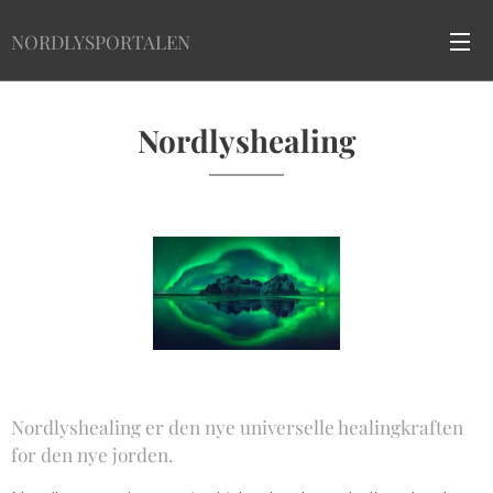
NORDLYSPORTALEN
Nordlyshealing
Nordlyshealing er den nye universelle healingkraften
for den nye jorden.