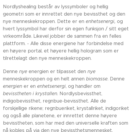
Nordlyshealing består av lyssymboler og hellig
geometri som er innrettet den nye bevissthet og den
nye menneskekroppen. Dette er en
enhetsenergi,
og
hvert lyssymbol har derfor sin egen funksjon / sitt eget
virkeområde. Likevel jobber de sammen fra en felles
plattform. - Alle disse energiene har forbindelse med
en høyere portal, et høyere hellig hologram som er
tilrettelagt den nye menneskekroppen.
Denne
nye
energien er tilpasset den
nye
menneskekroppen og en helt annen
biomasse
. Denne
energien
er en
enhetsenergi
, og handler om
bevisstheten i krystallen
. Nordlysbevissthet,
indigobevissthet, regnbue-bevissthet. Alle de
forskjellige rikene; regnbueriket, krystallriket, indigoriket
og også alle planetene, er innrettet denne høyere
bevisstheten, som har med den universelle kraften som
nå kobles på via den nye bevissthetsmennesket.